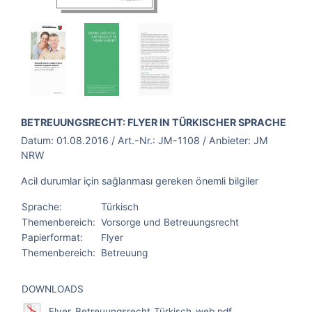
BROSCHÜRE:
BETREUUNGSRECHT: FLYER IN TÜRKISCHER SPRACHE
Datum:
01.08.2016
/ Art.-Nr.:
JM-1108
/ Anbieter:
JM
NRW
Acil durumlar için sağlanması gereken önemli bilgiler
Sprache:
Türkisch
Themenbereich:
Vorsorge und Betreuungsrecht
Papierformat:
Flyer
Themenbereich:
Betreuung
DOWNLOADS
Flyer_Betreuungsrecht_Türkisch_web.pdf