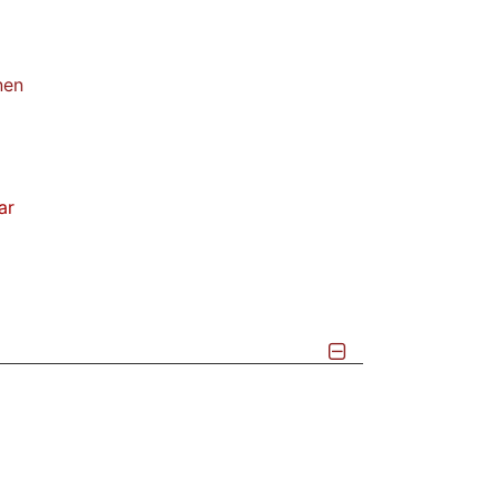
nen
ar