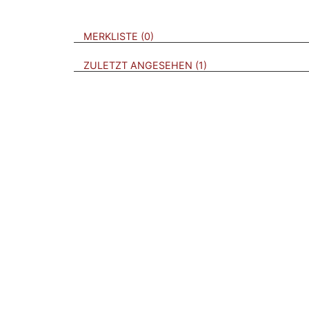
VERWEISE AUF VERMERKTE- ODER ZULET
BROSCHÜREN
MERKLISTE
0
BROSCHÜREN
ZULETZT ANGESEHEN
1