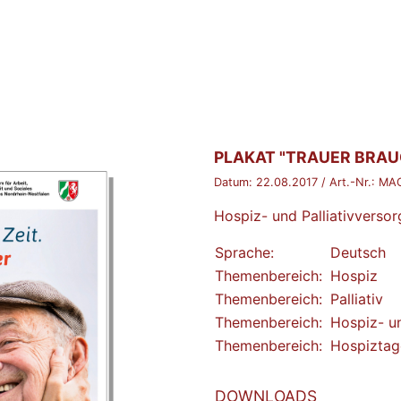
BROSCHÜRE:
PLAKAT "TRAUER BRAUC
Datum:
22.08.2017
/ Art.-Nr.:
MAG
Hospiz- und Palliativvers
Sprache:
Deutsch
Themenbereich:
Hospiz
Themenbereich:
Palliativ
Themenbereich:
Hospiz- un
Themenbereich:
Hospiztag
DOWNLOADS