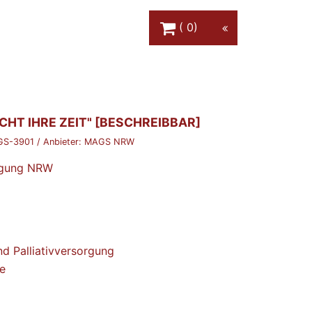
Warenkorb Schaltfläche
0
HT IHRE ZEIT" [BESCHREIBBAR]
S-3901
/ Anbieter:
MAGS NRW
orgung NRW
d Palliativversorgung
e