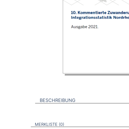
BESCHREIBUNG
VERWEISE AUF VERMERKTE- ODER ZULET
BROSCHÜREN
MERKLISTE
0