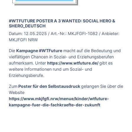
BROSCHÜRE:
#WTFUTURE POSTER A 3 WANTED: SOCIAL HERO &
SHERO_DEUTSCH
Datum:
12.05.2025
/ Art.-Nr.:
MKJFGFI-1082
/ Anbieter:
MKJFGFI NRW
Die
Kampagne #WTFuture
macht auf die Bedeutung und
vielfältigen Chancen in Sozial- und Erziehungsberufen
aufmerksam. Unter
https://www.wtfuture.de/
gibt es
weitere Informationen rund um Sozial- und
Erziehungsberufe.
Zum
Poster für den Selbstausdruck
gelangen Sie über die
Website
https://www.mkjfgfi.nrw/menue/kinder/wtfuture-
kampagne-fuer-die-fachkraefte-der-zukunft