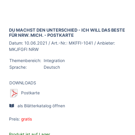
BROSCHÜRE:
DU MACHST DEN UNTERSCHIED - ICH WILL DAS BESTE
FÜR NRW. MICH. - POSTKARTE
Datum:
10.06.2021
/ Art.-Nr.:
MKFFI-1041
/ Anbieter:
MKJFGFI NRW
Themenbereich:
Integration
Sprache:
Deutsch
DOWNLOADS
Postkarte
als Blätterkatalog öffnen
Preis:
gratis
Produkt ist auf Lager