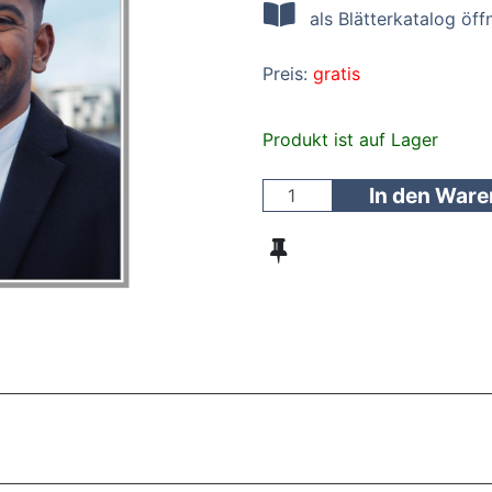
als Blätterkatalog öff
Preis:
gratis
Produkt ist auf Lager
In den War
ZT ANGESEHENE BROSCHÜREN