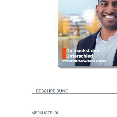
BESCHREIBUNG
VERWEISE AUF VERMERKTE- ODER ZULET
BROSCHÜREN
MERKLISTE
0