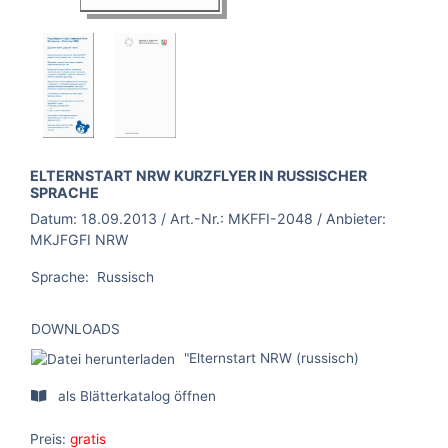
BROSCHÜRE:
ELTERNSTART NRW KURZFLYER IN RUSSISCHER
SPRACHE
Datum:
18.09.2013
/ Art.-Nr.:
MKFFI-2048
/ Anbieter:
MKJFGFI NRW
Sprache:
Russisch
DOWNLOADS
"Elternstart NRW (russisch)
als Blätterkatalog öffnen
Preis:
gratis