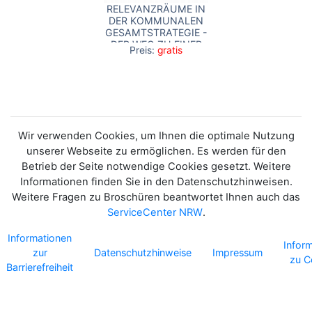
RELEVANZRÄUME IN
DER KOMMUNALEN
GESAMTSTRATEGIE -
DER WEG ZU EINER
Preis:
gratis
PASSGENAUEN UND
BEDARFSGERECHTEN
TIEFENSTAFFELUNG
Wir verwenden Cookies, um Ihnen die optimale Nutzung
unserer Webseite zu ermöglichen. Es werden für den
Betrieb der Seite notwendige Cookies gesetzt. Weitere
Informationen finden Sie in den Datenschutzhinweisen.
Weitere Fragen zu Broschüren beantwortet Ihnen auch das
ServiceCenter NRW
.
Informationen
Infor
zur
Datenschutzhinweise
Impressum
zu C
Barrierefreiheit