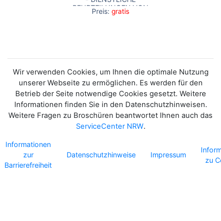
BEURTEILUNGEN VON
Preis:
gratis
FRAUEN UND
MÄNNERN SOWIE
TEIL- UND
VOLLZEITBESCHÄFTIGTEN
IN DER
LANDESVERWALTUNG
NRW
Wir verwenden Cookies, um Ihnen die optimale Nutzung
unserer Webseite zu ermöglichen. Es werden für den
Betrieb der Seite notwendige Cookies gesetzt. Weitere
Informationen finden Sie in den Datenschutzhinweisen.
Weitere Fragen zu Broschüren beantwortet Ihnen auch das
ServiceCenter NRW
.
Informationen
Infor
zur
Datenschutzhinweise
Impressum
zu C
Barrierefreiheit