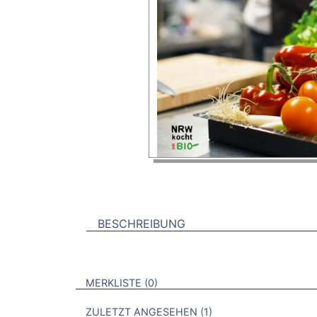
BESCHREIBUNG
VERWEISE AUF VERMERKTE- ODER ZULET
BROSCHÜREN
MERKLISTE
0
BROSCHÜREN
ZULETZT ANGESEHEN
1