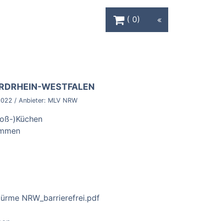
Warenkorb Schaltfläche
0
RDRHEIN-WESTFALEN
-022
/ Anbieter:
MLV NRW
Groß-)Küchen
ommen
türme NRW_barrierefrei.pdf