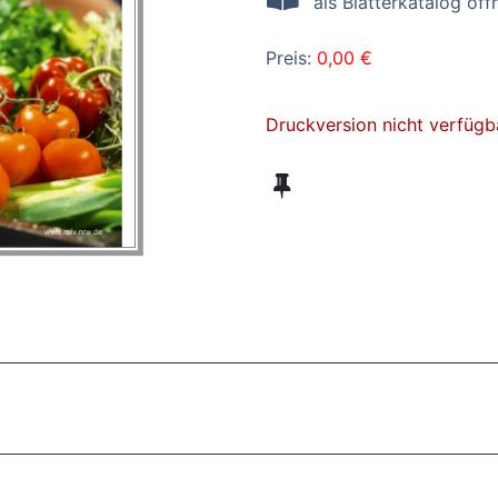
als Blätterkatalog öff
Preis:
0,00 €
Druckversion nicht verfügb
ZT ANGESEHENE BROSCHÜREN