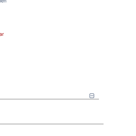
nen
ar