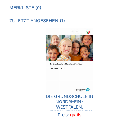
VERWEISE AUF VERMERKTE- ODER ZULETZT ANGESEHENE
BROSCHÜREN
MERKLISTE
0
BROSCHÜREN
ZULETZT ANGESEHEN
1
DIE GRUNDSCHULE IN
NORDRHEIN-
WESTFALEN.
INFORMATIONEN FÜR
Preis:
gratis
ELTERN