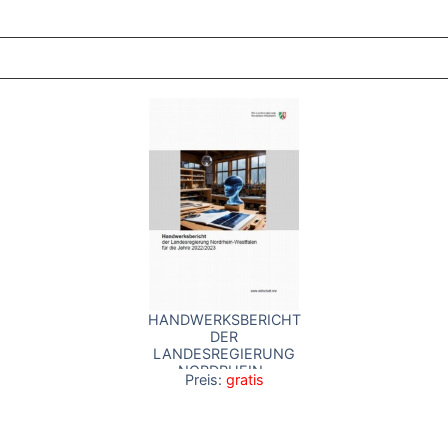
ZT ANGESEHENE BROSCHÜREN
HANDWERKSBERICHT
DER
LANDESREGIERUNG
NORDRHEIN-
Preis:
gratis
WESTFALEN FÜR DIE
JAHRE 2022/2023