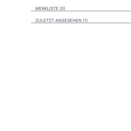
VERWEISE AUF VERMERKTE- ODER ZULET
BROSCHÜREN
MERKLISTE
0
BROSCHÜREN
ZULETZT ANGESEHEN
1