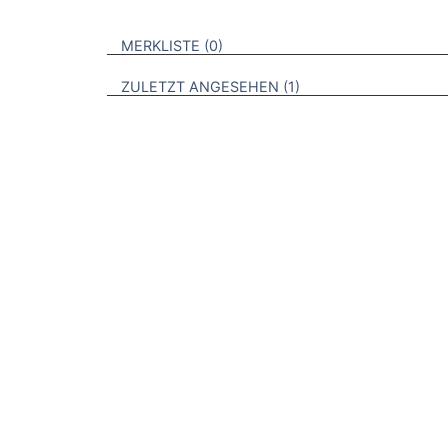
VERWEISE AUF VERMERKTE- ODER ZULET
BROSCHÜREN
MERKLISTE
0
BROSCHÜREN
ZULETZT ANGESEHEN
1