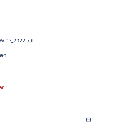
RW 03_2022.pdf
nen
ar