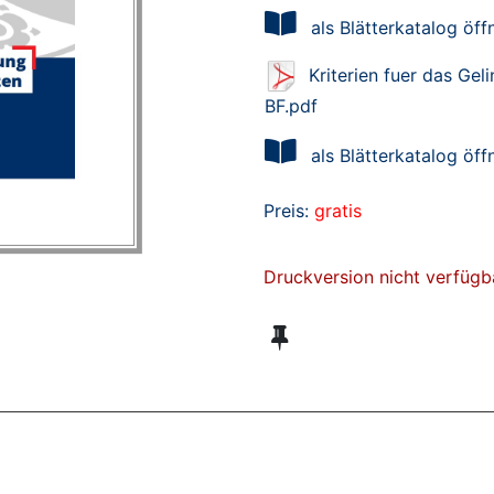
als Blätterkatalog öff
Kriterien fuer das Ge
BF.pdf
als Blätterkatalog öff
Preis:
gratis
Druckversion nicht verfügb
ZT ANGESEHENE BROSCHÜREN