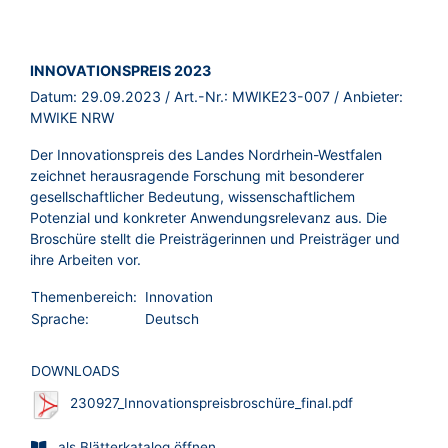
BROSCHÜRE:
INNOVATIONSPREIS 2023
Datum:
29.09.2023
/ Art.-Nr.:
MWIKE23-007
/ Anbieter:
MWIKE NRW
Der Innovationspreis des Landes Nordrhein-Westfalen
zeichnet herausragende Forschung mit besonderer
gesellschaftlicher Bedeutung, wissenschaftlichem
Potenzial und konkreter Anwendungsrelevanz aus. Die
Broschüre stellt die Preisträgerinnen und Preisträger und
ihre Arbeiten vor.
Themenbereich:
Innovation
Sprache:
Deutsch
DOWNLOADS
230927_Innovationspreisbroschüre_final.pdf
als Blätterkatalog öffnen