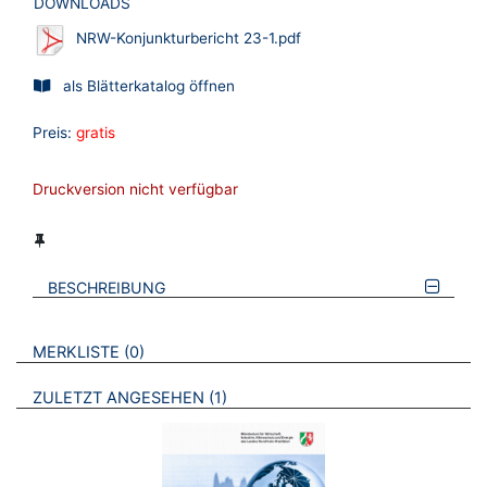
DOWNLOADS
NRW-Konjunkturbericht 23-1.pdf
als Blätterkatalog öffnen
Preis:
gratis
Druckversion nicht verfügbar
BESCHREIBUNG
VERWEISE AUF VERMERKTE- ODER ZULETZT ANGESEHENE
BROSCHÜREN
MERKLISTE
0
BROSCHÜREN
ZULETZT ANGESEHEN
1