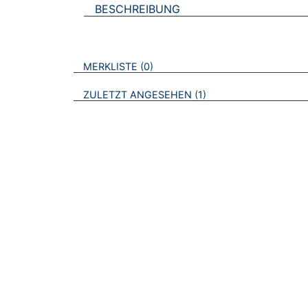
BESCHREIBUNG
VERWEISE AUF VERMERKTE- ODER ZULET
BROSCHÜREN
MERKLISTE
0
BROSCHÜREN
ZULETZT ANGESEHEN
1