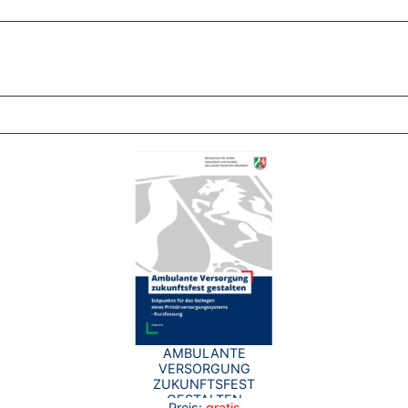
ZT ANGESEHENE BROSCHÜREN
AMBULANTE
VERSORGUNG
ZUKUNFTSFEST
GESTALTEN
Preis:
gratis