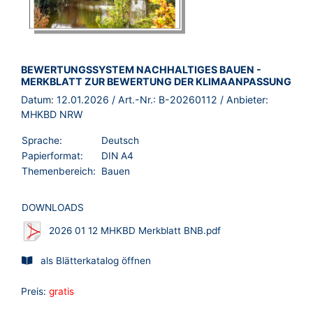
BROSCHÜRE:
BEWERTUNGSSYSTEM NACHHALTIGES BAUEN -
MERKBLATT ZUR BEWERTUNG DER KLIMAANPASSUNG
Datum:
12.01.2026
/ Art.-Nr.:
B-20260112
/ Anbieter:
MHKBD NRW
Sprache:
Deutsch
Papierformat:
DIN A4
Themenbereich:
Bauen
DOWNLOADS
2026 01 12 MHKBD Merkblatt BNB.pdf
als Blätterkatalog öffnen
Preis:
gratis