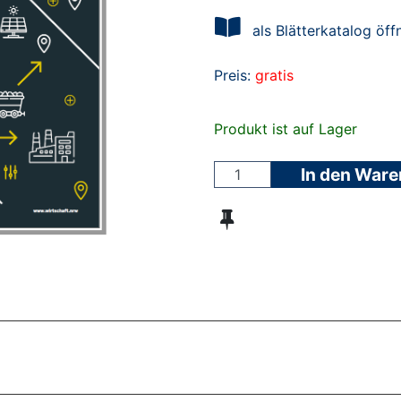
als Blätterkatalog öff
Preis:
gratis
Produkt ist auf Lager
In den War
ZT ANGESEHENE BROSCHÜREN