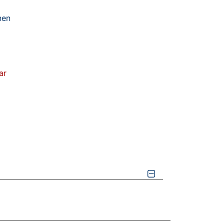
nen
ar