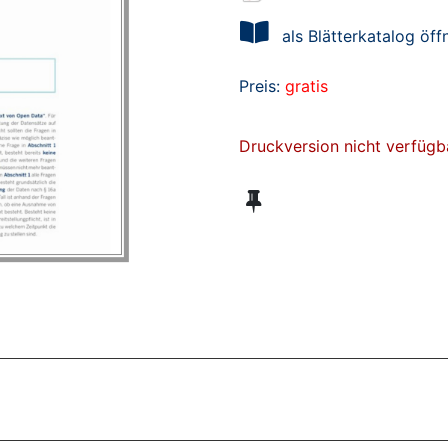
als Blätterkatalog öff
Preis:
gratis
Druckversion nicht verfügb
ZT ANGESEHENE BROSCHÜREN