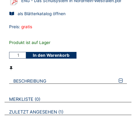
ENG - Das Schulsystem in Nordrhein-Westfalen.pdf
als Blätterkatalog öffnen
Preis:
gratis
Produkt ist auf Lager
In den Warenkorb
BESCHREIBUNG
VERWEISE AUF VERMERKTE- ODER ZULETZT ANGESEHENE
BROSCHÜREN
MERKLISTE
0
BROSCHÜREN
ZULETZT ANGESEHEN
1