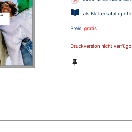
als Blätterkatalog öff
Preis:
gratis
Druckversion nicht verfügb
ZT ANGESEHENE BROSCHÜREN