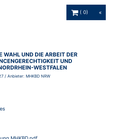
Warenkorb Schaltfläche
0
 WAHL UND DIE ARBEIT DER
NCENGERECHTIGKEIT UND
 NORDRHEIN-WESTFALEN
27
/ Anbieter:
MHKBD NRW
es
hung MHKBD.pdf