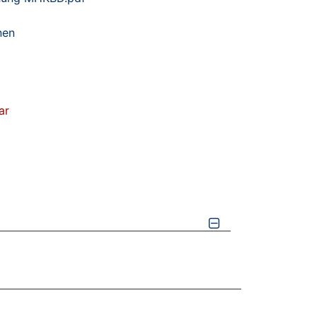
nen
ar