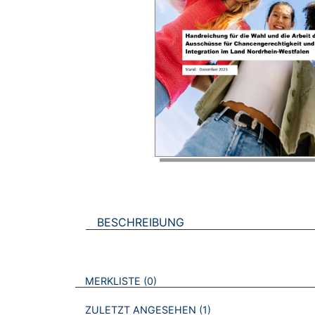
BESCHREIBUNG
VERWEISE AUF VERMERKTE- ODER ZULET
BROSCHÜREN
MERKLISTE
0
BROSCHÜREN
ZULETZT ANGESEHEN
1