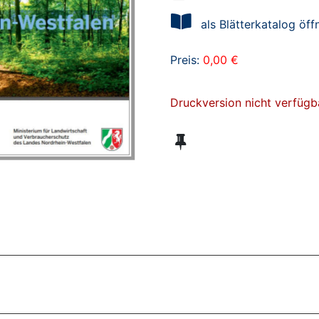
als Blätterkatalog öff
Preis:
0,00 €
Druckversion nicht verfügb
ZT ANGESEHENE BROSCHÜREN