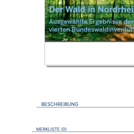
BESCHREIBUNG
VERWEISE AUF VERMERKTE- ODER ZULET
BROSCHÜREN
MERKLISTE
0