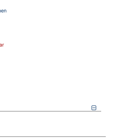
nen
ar