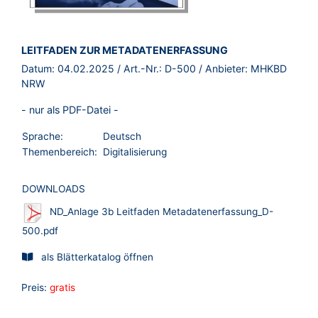
BROSCHÜRE:
LEITFADEN ZUR METADATENERFASSUNG
Datum:
04.02.2025
/ Art.-Nr.:
D-500
/ Anbieter:
MHKBD
NRW
- nur als PDF-Datei -
Sprache:
Deutsch
Themenbereich:
Digitalisierung
DOWNLOADS
ND_Anlage 3b Leitfaden Metadatenerfassung_D-
500.pdf
als Blätterkatalog öffnen
Preis:
gratis