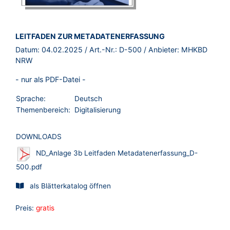
BROSCHÜRE:
LEITFADEN ZUR METADATENERFASSUNG
Datum:
04.02.2025
/ Art.-Nr.:
D-500
/ Anbieter:
MHKBD
NRW
- nur als PDF-Datei -
Sprache:
Deutsch
Themenbereich:
Digitalisierung
DOWNLOADS
ND_Anlage 3b Leitfaden Metadatenerfassung_D-
500.pdf
als Blätterkatalog öffnen
Preis:
gratis