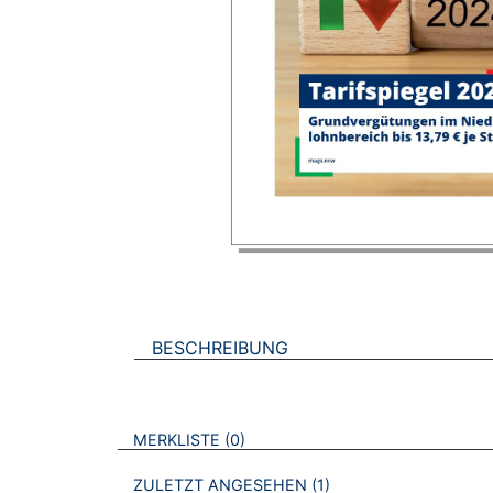
BESCHREIBUNG
VERWEISE AUF VERMERKTE- ODER ZULET
BROSCHÜREN
MERKLISTE
0
BROSCHÜREN
ZULETZT ANGESEHEN
1