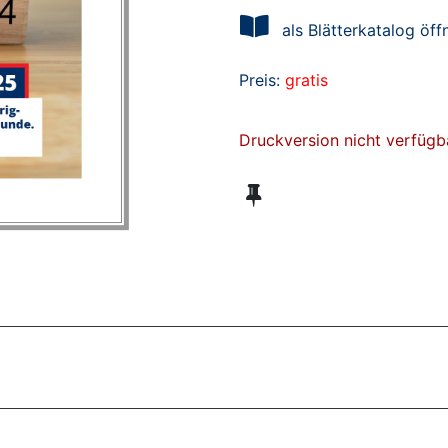
als Blätterkatalog öff
Preis:
gratis
Druckversion nicht verfügb
ZT ANGESEHENE BROSCHÜREN