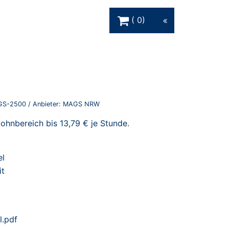
Warenkorb Schaltfläche
0
GS-2500
/ Anbieter:
MAGS NRW
ohnbereich bis 13,79 € je Stunde.
el
it
l.pdf