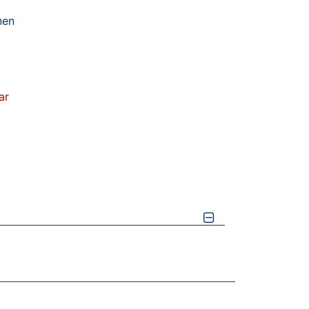
nen
ar