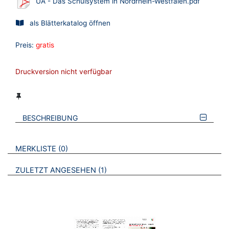
UA - Das Schulsystem in Nordrhein-Westfalen.pdf
als Blätterkatalog öffnen
Preis:
gratis
Druckversion nicht verfügbar
BESCHREIBUNG
VERWEISE AUF VERMERKTE- ODER ZULETZT ANGESEHENE
BROSCHÜREN
MERKLISTE
0
BROSCHÜREN
ZULETZT ANGESEHEN
1