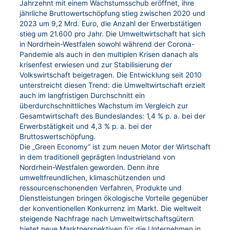
Jahrzehnt mit einem Wachstumsschub eröffnet, ihre
jährliche Bruttowertschöpfung stieg zwischen 2020 und
2023 um 9,2 Mrd. Euro, die Anzahl der Erwerbstätigen
stieg um 21.600 pro Jahr. Die Umweltwirtschaft hat sich
in Nordrhein-Westfalen sowohl während der Corona-
Pandemie als auch in den multiplen Krisen danach als
krisenfest erwiesen und zur Stabilisierung der
Volkswirtschaft beigetragen. Die Entwicklung seit 2010
unterstreicht diesen Trend: die Umweltwirtschaft erzielt
auch im langfristigen Durchschnitt ein
überdurchschnittliches Wachstum im Vergleich zur
Gesamtwirtschaft des Bundeslandes: 1,4 % p. a. bei der
Erwerbstätigkeit und 4,3 % p. a. bei der
Bruttoswertschöpfung.
Die „Green Economy“ ist zum neuen Motor der Wirtschaft
in dem traditionell geprägten Industrieland von
Nordrhein-Westfalen geworden. Denn ihre
umweltfreundlichen, klimaschützenden und
ressourcenschonenden Verfahren, Produkte und
Dienstleistungen bringen ökologische Vorteile gegenüber
der konventionellen Konkurrenz im Markt. Die weltweit
steigende Nachfrage nach Umweltwirtschaftsgütern
bietet neue Marktperspektiven für die Unternehmen in