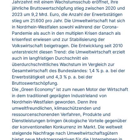
Jahrzehnt mit einem Wachstumsschub eröffnet, ihre
jährliche Bruttowertschöpfung stieg zwischen 2020 und
2023 um 9,2 Mrd. Euro, die Anzahl der Erwerbstätigen
stieg um 21.600 pro Jahr. Die Umweltwirtschaft hat sich
in Nordrhein-Westfalen sowohl während der Corona-
Pandemie als auch in den multiplen Krisen danach als
krisenfest erwiesen und zur Stabilisierung der
Volkswirtschaft beigetragen. Die Entwicklung seit 2010
unterstreicht diesen Trend: die Umweltwirtschaft erzielt
auch im langfristigen Durchschnitt ein
überdurchschnittliches Wachstum im Vergleich zur
Gesamtwirtschaft des Bundeslandes: 1,4 % p. a. bei der
Erwerbstätigkeit und 4,3 % p. a. bei der
Bruttoswertschöpfung.
Die „Green Economy“ ist zum neuen Motor der Wirtschaft
in dem traditionell geprägten Industrieland von
Nordrhein-Westfalen geworden. Denn ihre
umweltfreundlichen, klimaschützenden und
ressourcenschonenden Verfahren, Produkte und
Dienstleistungen bringen ökologische Vorteile gegenüber
der konventionellen Konkurrenz im Markt. Die weltweit
steigende Nachfrage nach Umweltwirtschaftsgütern
bietet neue Marktperspektiven für die Unternehmen in