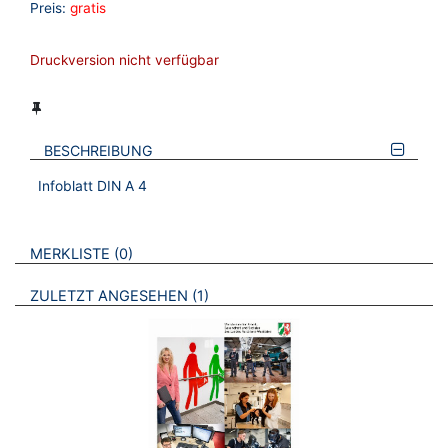
Preis:
gratis
Druckversion nicht verfügbar
BESCHREIBUNG
Infoblatt DIN A 4
VERWEISE AUF VERMERKTE- ODER ZULETZT ANGESEHENE
BROSCHÜREN
MERKLISTE
0
BROSCHÜREN
ZULETZT ANGESEHEN
1