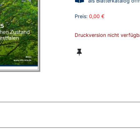
als Blätterkatalog öff
Preis:
0,00 €
Druckversion nicht verfügb
ZT ANGESEHENE BROSCHÜREN