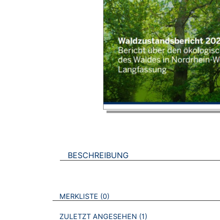
BESCHREIBUNG
VERWEISE AUF VERMERKTE- ODER ZULET
BROSCHÜREN
MERKLISTE
0
BROSCHÜREN
ZULETZT ANGESEHEN
1