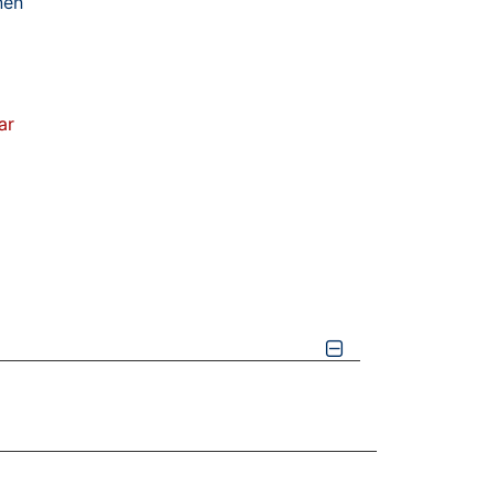
nen
ar