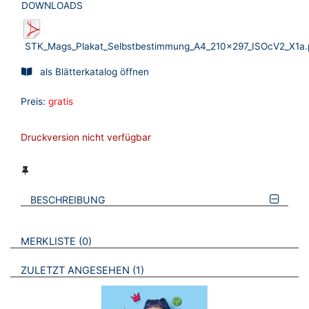
DOWNLOADS
STK_Mags_Plakat_Selbstbestimmung_A4_210x297_ISOcV2_X1a.
als Blätterkatalog öffnen
Preis:
gratis
Druckversion nicht verfügbar
BESCHREIBUNG
VERWEISE AUF VERMERKTE- ODER ZULETZT ANGESEHENE
BROSCHÜREN
MERKLISTE
0
BROSCHÜREN
ZULETZT ANGESEHEN
1