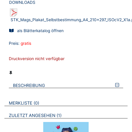
DOWNLOADS
STK_Mags_Plakat_Selbstbestimmung_A4_210x297_ISOcV2_X1a.
als Blätterkatalog öffnen
Preis:
gratis
Druckversion nicht verfügbar
BESCHREIBUNG
VERWEISE AUF VERMERKTE- ODER ZULETZT ANGESEHENE
BROSCHÜREN
MERKLISTE
0
BROSCHÜREN
ZULETZT ANGESEHEN
1