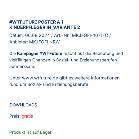
BROSCHÜRE:
#WTFUTURE POSTER A 1
KINDERPFLEGER:IN_VARIANTE 2
Datum:
06.08.2024
/ Art.-Nr.:
MKJFGFI-1071-C
/
Anbieter:
MKJFGFI NRW
Die
Kampagne #WTFuture
macht auf die Bedeutung und
vielfältigen Chancen in Sozial- und Erziehungsberufen
aufmerksam.
Unter
www.wtfuture.de
gibt es weitere Informationen
rund um Sozial- und Erziehungsberufe
DOWNLOADS
Preis:
gratis
Produkt ist auf Lager