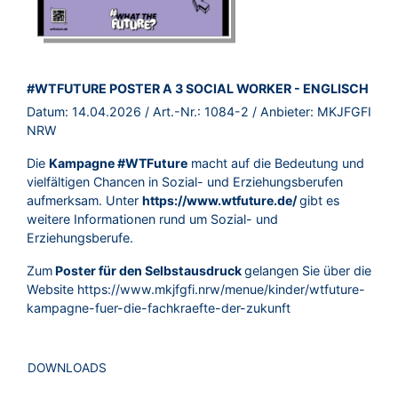
BROSCHÜRE:
#WTFUTURE POSTER A 3 SOCIAL WORKER - ENGLISCH
Datum:
14.04.2026
/ Art.-Nr.:
1084-2
/ Anbieter:
MKJFGFI
NRW
Die
Kampagne #WTFuture
macht auf die Bedeutung und
vielfältigen Chancen in Sozial- und Erziehungsberufen
aufmerksam. Unter
https://www.wtfuture.de/
gibt es
weitere Informationen rund um Sozial- und
Erziehungsberufe.
Zum
Poster für den Selbstausdruck
gelangen Sie über die
Website
https://www.mkjfgfi.nrw/menue/kinder/wtfuture-
kampagne-fuer-die-fachkraefte-der-zukunft
DOWNLOADS