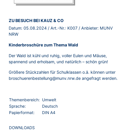
BROSCHÜRE:
ZU BESUCH BEI KAUZ & CO
Datum:
05.08.2024
/ Art.-Nr.:
K007
/ Anbieter:
MUNV
NRW
Kinderbroschüre zum Thema Wald
Der Wald ist kühl und ruhig, voller Eulen und Mäuse,
spannend und erholsam, und natürlich – schön grün!
Größere Stückzahlen für Schulklassen o.ä. können unter
broschuerenbestellung@munv.nrw.de angefragt werden.
Themenbereich:
Umwelt
Sprache:
Deutsch
Papierformat:
DIN A4
DOWNLOADS